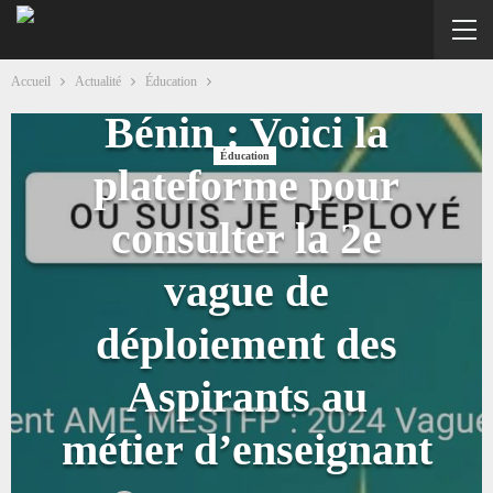
Enseignement
secondaire au
Accueil
Actualité
Éducation
Bénin : Voici la
Éducation
plateforme pour
consulter la 2e
vague de
déploiement des
Aspirants au
métier d’enseignant