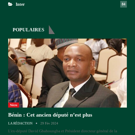
Inter
84
POPULAIRES
Nécro
Bénin : Cet ancien député n’est plus
LA RÉDACTION
29 Fév 2024
L'ex-député David Gbahoungba et Président directeur général de la