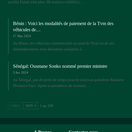
société Funaï n'est plus. De sources crédibles,…
Bénin : Voici les modalités de paiement de la Tvm des
véhicules de…
17 Mar 2024
Au Bénin, les véhicules immatriculés au nom de l'Etat ou de ses
démembrements sont désormais assujettis à…
Sénégal: Ousmane Sonko nommé premier ministre
3 Avr 2024
Au Sénégal, pas de perte de temps pour le nouveau président Bassirou
Diomaye Faye. Après sa prestation de serment,…
PREC
SUIV
1 sur 578
A Propos
Contactez-nous