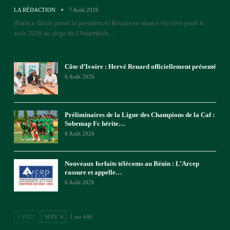
LA RÉDACTION
7 Août 2026
(Patrice Talon prend la présidence)
Réunis en séance élective jeudi 6
août 2026 au siège de l'Assemblée
…
Côte d’Ivoire : Hervé Renard officiellement présenté
6 Août 2026
Préliminaires de la Ligue des Champions de la Caf :
Sobemap Fc hérite…
6 Août 2026
Nouveaux forfaits télécoms au Bénin : L’Arcep
rassure et appelle…
6 Août 2026
PREC
SUIV
1 sur 646