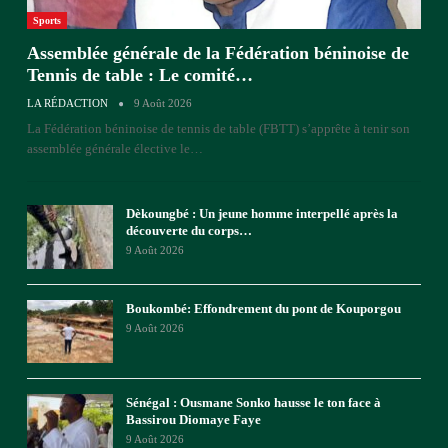
Sports
Assemblée générale de la Fédération béninoise de
Tennis de table : Le comité…
LA RÉDACTION
9 Août 2026
La Fédération béninoise de tennis de table (FBTT) s’apprête à tenir son
assemblée générale élective le
…
Dèkoungbé : Un jeune homme interpellé après la
découverte du corps…
9 Août 2026
Boukombé: Effondrement du pont de Kouporgou
9 Août 2026
Sénégal : Ousmane Sonko hausse le ton face à
Bassirou Diomaye Faye
9 Août 2026