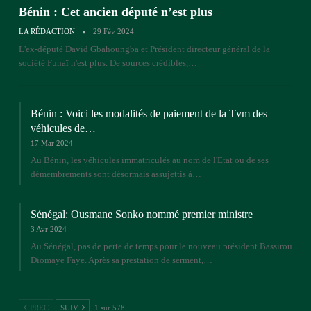
Bénin : Cet ancien député n’est plus
LA RÉDACTION
29 Fév 2024
L'ex-député David Gbahoungba et Président directeur général de la
société Funaï n'est plus. De sources crédibles,…
Bénin : Voici les modalités de paiement de la Tvm des
véhicules de…
17 Mar 2024
Au Bénin, les véhicules immatriculés au nom de l'Etat ou de ses
démembrements sont désormais assujettis à…
Sénégal: Ousmane Sonko nommé premier ministre
3 Avr 2024
Au Sénégal, pas de perte de temps pour le nouveau président Bassirou
Diomaye Faye. Après sa prestation de serment,…
PREC
SUIV
1 sur 578