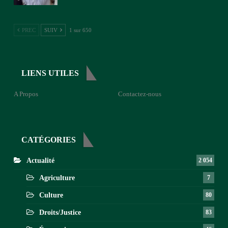
PREC
SUIV
1 sur 650
LIENS UTILES
A Propos
Contactez-nous
CATÉGORIES
Actualité
2 054
Agriculture
7
Culture
80
Droits/Justice
83