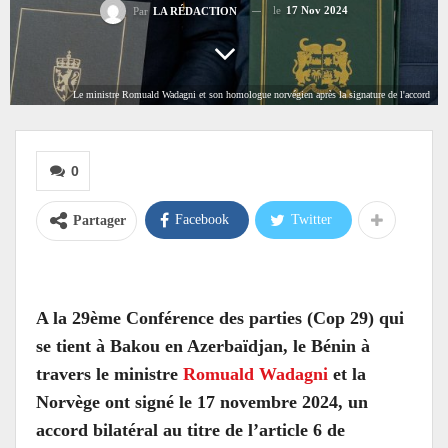
le
17 Nov 2024
Par
LA RÉDACTION
Le ministre Romuald Wadagni et son homologue norvégien après la signature de l'accord
0
Facebook
Twitter
Partager
A la 29ème Conférence des parties (Cop 29) qui
se tient à Bakou en Azerbaïdjan, le Bénin à
travers le ministre
Romuald Wadagni
et la
Norvège ont signé le 17 novembre 2024, un
accord bilatéral au titre de l’article 6 de