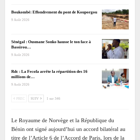
Boukombé: Effondrement du pont de Kouporgou
9 Août 2026
Sénégal : Ousmane Sonko hausse le ton face à
Bassirou…
9 Août 2026
Rdc : La Fecofa arrête la répartition des 16
millions de…
9 Août 2026
PREC
SUIV
1 sur 346
Le Royaume de Norvège et la République du
Bénin ont signé aujourd’hui un accord bilatéral au
titre de l’Article 6 de l’Accord de Paris, lors de la