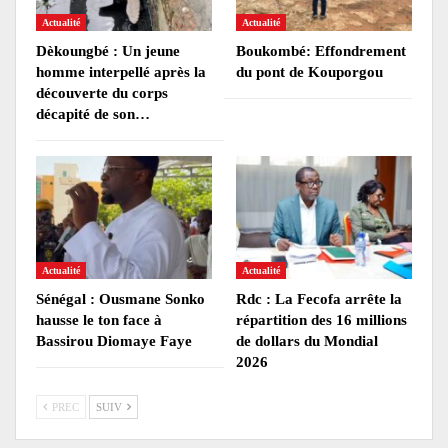
Actualité
Actualité
Dèkoungbé : Un jeune
Boukombé: Effondrement
homme interpellé après la
du pont de Kouporgou
découverte du corps
décapité de son…
Actualité
Actualité
Sénégal : Ousmane Sonko
Rdc : La Fecofa arrête la
hausse le ton face à
répartition des 16 millions
Bassirou Diomaye Faye
de dollars du Mondial
2026
PREC
SUIV