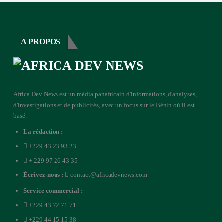
A PROPOS
Africa Dev News est un média panafricain d'informations, d'analyses,
d'investigations et de publicités, avec un focus sur le Bénin où il est
basé.
La rédaction :
+229 43 23 93 23
+ 229 97 26 43 35
Écrivez-nous :
contact@africadevnews.com
Service commercial :
+229 43 72 71 71
+229 44 15 15 38