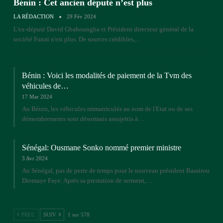
Bénin : Cet ancien député n’est plus
LA RÉDACTION
29 Fév 2024
L'ex-député David Gbahoungba et Président directeur général de la
société Funaï n'est plus. De sources crédibles,…
Bénin : Voici les modalités de paiement de la Tvm des
véhicules de…
17 Mar 2024
Au Bénin, les véhicules immatriculés au nom de l'Etat ou de ses
démembrements sont désormais assujettis à…
Sénégal: Ousmane Sonko nommé premier ministre
3 Avr 2024
Au Sénégal, pas de perte de temps pour le nouveau président Bassirou
Diomaye Faye. Après sa prestation de serment,…
PREC
SUIV
1 sur 578