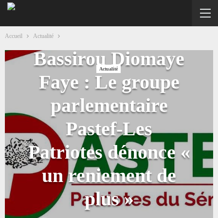
Saisine du Conseil
constitutionnel par
Accueil
Actualité
Bassirou Diomaye
Actualité
Faye : Le groupe
parlementaire
Pastef-Les
Patriotes dénonce «
un reniement de
plus »