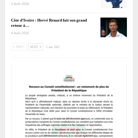
5 Août 2026
Côte d’Ivoire : Hervé Renard fait son grand
retour à…
4 Août 2026
PREC
SUIV
1 sur 342