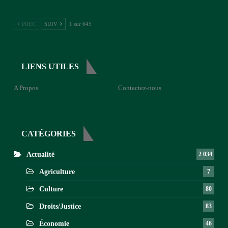
PREC
SUIV
1 sur 645
LIENS UTILES
A Propos
Contactez-nous
CATÉGORIES
Actualité
2 034
Agriculture
7
Culture
80
Droits/Justice
83
Économie
46