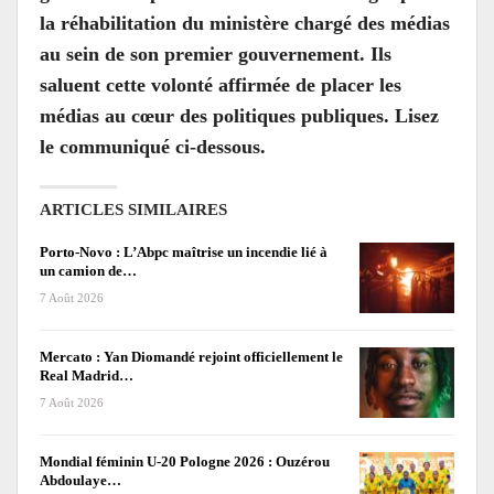
la réhabilitation du ministère chargé des médias
au sein de son premier gouvernement. Ils
saluent cette volonté affirmée de placer les
médias au cœur des politiques publiques. Lisez
le communiqué ci-dessous.
ARTICLES SIMILAIRES
Porto-Novo : L’Abpc maîtrise un incendie lié à
un camion de…
7 Août 2026
Mercato : Yan Diomandé rejoint officiellement le
Real Madrid…
7 Août 2026
Mondial féminin U-20 Pologne 2026 : Ouzérou
Abdoulaye…