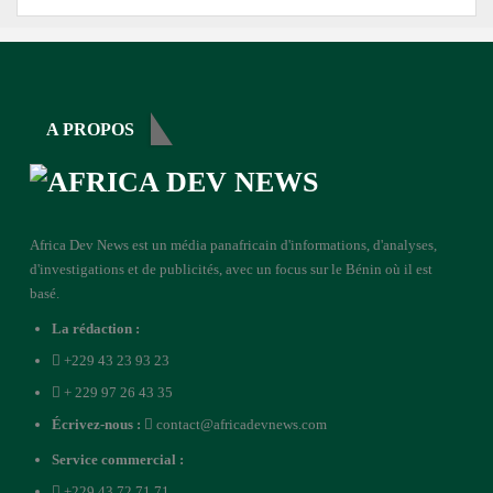
A PROPOS
Africa Dev News est un média panafricain d'informations, d'analyses,
d'investigations et de publicités, avec un focus sur le Bénin où il est
basé.
La rédaction :
+229 43 23 93 23
+ 229 97 26 43 35
Écrivez-nous :
contact@africadevnews.com
Service commercial :
+229 43 72 71 71