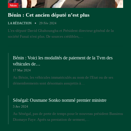
Nécro
Bénin : Cet ancien député n’est plus
LA RÉDACTION
29 Fév 2024
L'ex-député David Gbahoungba et Président directeur général de la
société Funaï n'est plus. De sources crédibles,…
Bénin : Voici les modalités de paiement de la Tvm des
véhicules de…
17 Mar 2024
Au Bénin, les véhicules immatriculés au nom de l'Etat ou de ses
démembrements sont désormais assujettis à…
Sénégal: Ousmane Sonko nommé premier ministre
3 Avr 2024
Au Sénégal, pas de perte de temps pour le nouveau président Bassirou
Diomaye Faye. Après sa prestation de serment,…