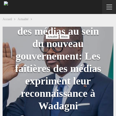
Réhabilitation du
ministère chargé
Accueil
Actualité
des médias au sein
Actualité
Bénin
du nouveau
gouvernement: Les
faîtières des médias
expriment leur
reconnaissance à
Wadagni