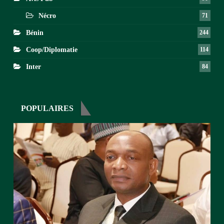
Nécro
71
Bénin
244
Coop/Diplomatie
114
Inter
84
POPULAIRES