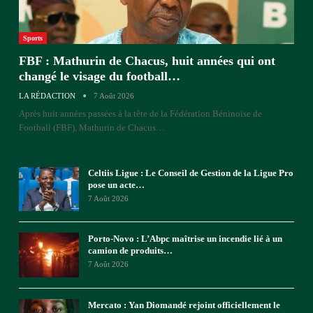
Sports
FBF : Mathurin de Chacus, huit années qui ont
changé le visage du football…
LA RÉDACTION
7 Août 2026
Après huit années passées à la tête de la Fédération Béninoise de
Football (FBF), Mathurin de Chacus
…
Celtiis Ligue : Le Conseil de Gestion de la Ligue Pro
pose un acte…
7 Août 2026
Porto-Novo : L’Abpc maîtrise un incendie lié à un
camion de produits…
7 Août 2026
Mercato : Yan Diomandé rejoint officiellement le