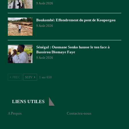
9 Août 2026
Boukombé: Effondrement du pont de Kouporgou
9 Août 2026
Sénégal : Ousmane Sonko hausse le ton face à
Bassirou Diomaye Faye
9 Août 2026
PREC
SUIV
1 sur 650
LIENS UTILES
A Propos
Contactez-nous