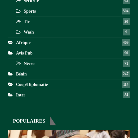
Sécurité
65
Sports
504
Tic
20
Wash
9
Afrique
469
Avis Pub
90
Nécro
71
Bénin
247
Coop/Diplomatie
114
Inter
84
POPULAIRES