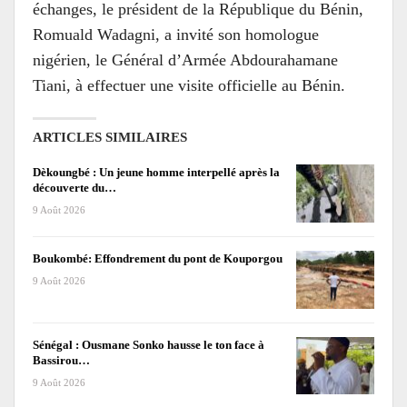
échanges, le président de la République du Bénin,
Romuald Wadagni, a invité son homologue
nigérien, le Général d’Armée Abdourahamane
Tiani, à effectuer une visite officielle au Bénin.
ARTICLES SIMILAIRES
Dèkoungbé : Un jeune homme interpellé après la
découverte du…
9 Août 2026
Boukombé: Effondrement du pont de Kouporgou
9 Août 2026
Sénégal : Ousmane Sonko hausse le ton face à
Bassirou…
9 Août 2026