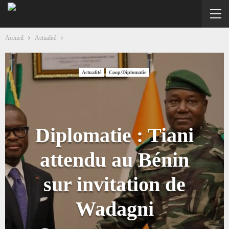
Accueil
Actualité
Actualité
Coop/Diplomatie
Diplomatie : Tiani
attendu au Bénin
sur invitation de
Wadagni