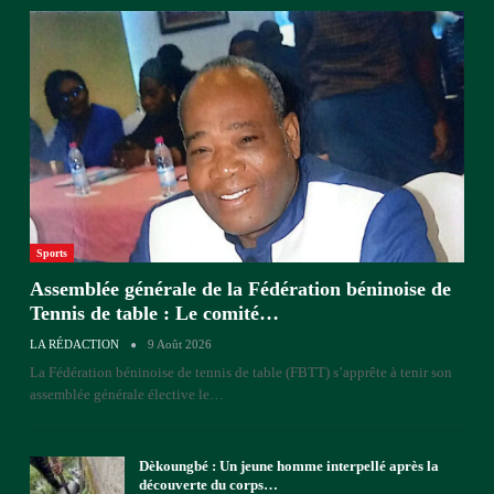
Sports
Assemblée générale de la Fédération béninoise de
Tennis de table : Le comité…
LA RÉDACTION
9 Août 2026
La Fédération béninoise de tennis de table (FBTT) s’apprête à tenir son
assemblée générale élective le
…
Dèkoungbé : Un jeune homme interpellé après la
découverte du corps…