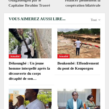
Ouagadougou par le
relancer pleinement la
Capitaine Ibrahim Traoré
coopération bilatérale
VOUS AIMEREZ AUSSI LIRE...
Tout
Actualité
Actualité
Dèkoungbé : Un jeune
Boukombé: Effondrement
homme interpellé après la
du pont de Kouporgou
découverte du corps
décapité de son…