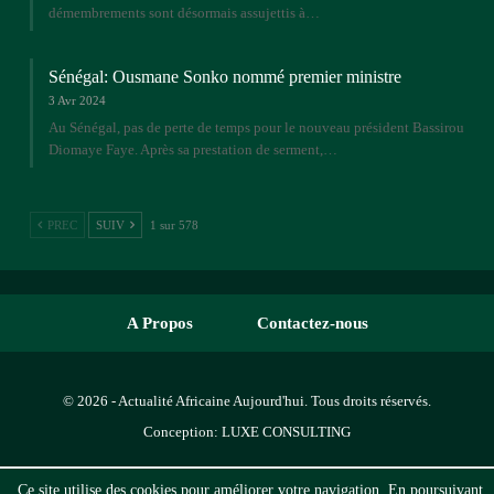
démembrements sont désormais assujettis à…
Sénégal: Ousmane Sonko nommé premier ministre
3 Avr 2024
Au Sénégal, pas de perte de temps pour le nouveau président Bassirou
Diomaye Faye. Après sa prestation de serment,…
PREC
SUIV
1 sur 578
A Propos
Contactez-nous
© 2026 - Actualité Africaine Aujourd'hui. Tous droits réservés.
Conception:
LUXE CONSULTING
Ce site utilise des cookies pour améliorer votre navigation. En poursuivant,