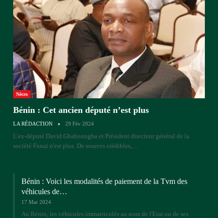
Nécro
Bénin : Cet ancien député n’est plus
LA RÉDACTION
29 Fév 2024
L'ex-député David Gbahoungba et Président directeur général de la
société Funaï n'est plus. De sources crédibles,…
Bénin : Voici les modalités de paiement de la Tvm des
véhicules de…
17 Mar 2024
Au Bénin, les véhicules immatriculés au nom de l'Etat ou de ses