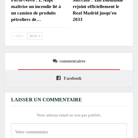
Porto-Novo : L’Abpc
Mercato : Yan Diomandé
maîtrise un incendie lié à
rejoint officiellement le
un camion de produits
Real Madrid jusqu’en
pétroliers de…
2033
PREC
SUIV
commentaires
Facebook
LAISSER UN COMMENTAIRE
Votre adresse email ne sera pas publiée.