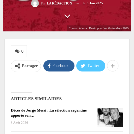
le
3 Jan 2025
Par
LA RÉDACTION
2 jours fériés au Bénin pour les Vodun days 2025
0
Facebook
Twitter
Partager
ARTICLES SIMILAIRES
Décès de Jorge Messi : La sélection argentine
apporte son…
8 Août 2026