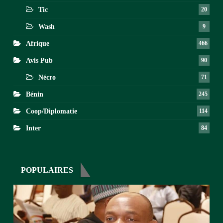
Tic
20
Wash
9
Afrique
466
Avis Pub
90
Nécro
71
Bénin
245
Coop/Diplomatie
114
Inter
84
POPULAIRES