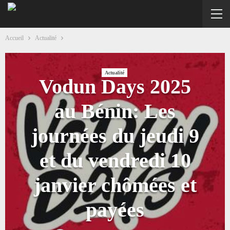
Accueil
Actualité
Actualité
Vodun Days 2025
au Bénin: Les
journées du jeudi 9
et du vendredi 10
janvier chômées et
payées