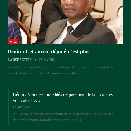
Nécro
Bénin : Cet ancien député n’est plus
LA RÉDACTION
29 Fév 2024
L'ex-député David Gbahoungba et Président directeur général de la
société Funaï n'est plus. De sources crédibles,…
Bénin : Voici les modalités de paiement de la Tvm des
véhicules de…
17 Mar 2024
Au Bénin, les véhicules immatriculés au nom de l'Etat ou de ses
démembrements sont désormais assujettis à…