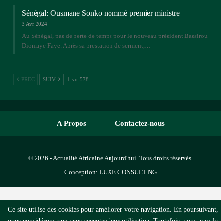
Sénégal: Ousmane Sonko nommé premier ministre
3 Avr 2024
Au Sénégal, pas de perte de temps pour le nouveau président Bassirou
Diomaye Faye. Après sa prestation de serment,…
PREC
SUIV
1 sur 578
A Propos
Contactez-nous
© 2026 - Actualité Africaine Aujourd'hui. Tous droits réservés.
Conception:
LUXE CONSULTING
Ce site utilise des cookies pour améliorer votre navigation. En poursuivant,
nous considérons que vous acceptez leur utilisation. Toutefois, vous avez la