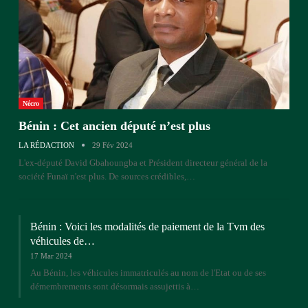
Nécro
Bénin : Cet ancien député n’est plus
LA RÉDACTION
29 Fév 2024
L'ex-député David Gbahoungba et Président directeur général de la
société Funaï n'est plus. De sources crédibles,…
Bénin : Voici les modalités de paiement de la Tvm des
véhicules de…
17 Mar 2024
Au Bénin, les véhicules immatriculés au nom de l'Etat ou de ses
démembrements sont désormais assujettis à…