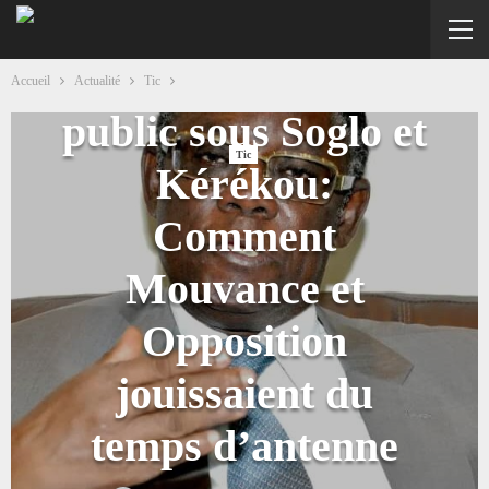
Médias du service
Accueil
Actualité
Tic
public sous Soglo et
Tic
Kérékou:
Comment
Mouvance et
Opposition
jouissaient du
temps d’antenne