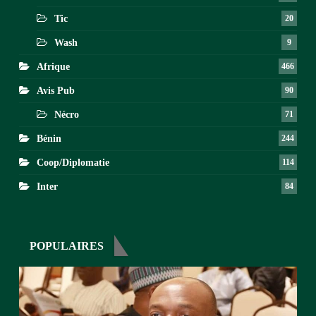
Tic
20
Wash
9
Afrique
466
Avis Pub
90
Nécro
71
Bénin
244
Coop/Diplomatie
114
Inter
84
POPULAIRES