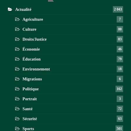
Actualité
2 043
Agriculture
7
Culture
80
Droits/Justice
83
Économie
46
Éducation
79
Environnement
18
Migrations
6
Politique
162
Portrait
3
Santé
72
Sécurité
63
Sports
501