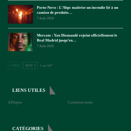
Porto-Novo : L’Abpc maîtrise un incendie lié à un
camion de produits…
7 Août 2026
Mercato : Yan Diomandé rejoint officiellement le
Real Madrid jusqu’en…
7 Août 2026
PREC
SUIV
1 sur 647
LIENS UTILES
A Propos
Contactez-nous
CATÉGORIES