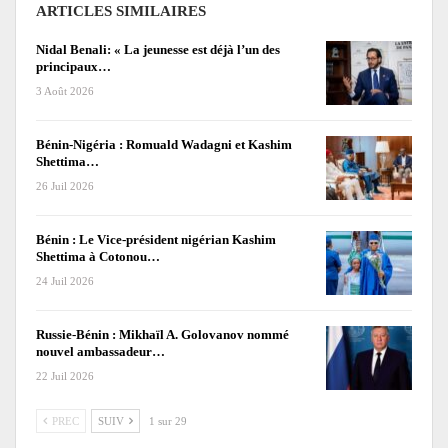
ARTICLES SIMILAIRES
Nidal Benali: « La jeunesse est déjà l’un des
principaux…
3 Août 2026
Bénin-Nigéria : Romuald Wadagni et Kashim
Shettima…
26 Juil 2026
Bénin : Le Vice-président nigérian Kashim
Shettima à Cotonou…
24 Juil 2026
Russie-Bénin : Mikhaïl A. Golovanov nommé
nouvel ambassadeur…
22 Juil 2026
PREC
SUIV
1 sur 29