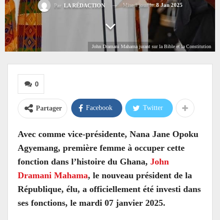
Mise à jour le
8 Jan 2025
Par
LA RÉDACTION
John Dramani Mahama jurant sur la Bible et la Constitution
0
Facebook
Twitter
Partager
Avec comme vice-présidente, Nana Jane Opoku
Agyemang, première femme à occuper cette
fonction dans l’histoire du Ghana,
John
Dramani Mahama
, le nouveau président de la
République, élu, a officiellement été investi dans
ses fonctions, le mardi 07 janvier 2025.