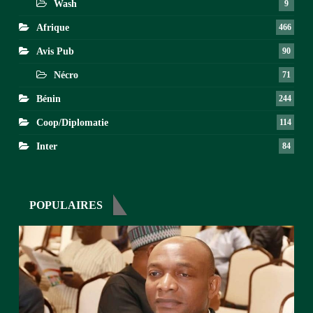
Wash
9
Afrique
466
Avis Pub
90
Nécro
71
Bénin
244
Coop/Diplomatie
114
Inter
84
POPULAIRES