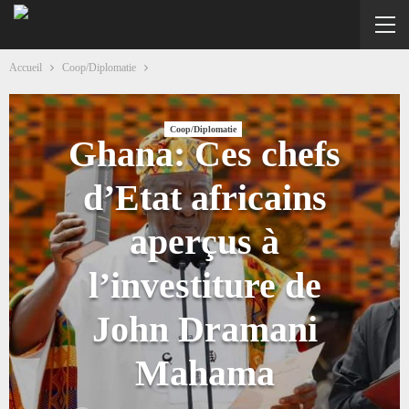
Accueil
Coop/Diplomatie
Coop/Diplomatie
Ghana: Ces chefs
d’Etat africains
aperçus à
l’investiture de
John Dramani
Mahama