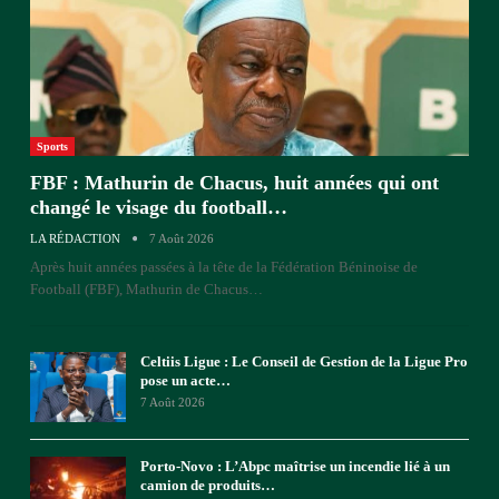
Sports
FBF : Mathurin de Chacus, huit années qui ont
changé le visage du football…
LA RÉDACTION
7 Août 2026
Après huit années passées à la tête de la Fédération Béninoise de
Football (FBF), Mathurin de Chacus
…
Celtiis Ligue : Le Conseil de Gestion de la Ligue Pro
pose un acte…
7 Août 2026
Porto-Novo : L’Abpc maîtrise un incendie lié à un
camion de produits…