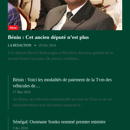
Nécro
Bénin : Cet ancien député n’est plus
LA RÉDACTION
29 Fév 2024
L'ex-député David Gbahoungba et Président directeur général de la
société Funaï n'est plus. De sources crédibles,…
Bénin : Voici les modalités de paiement de la Tvm des
véhicules de…
17 Mar 2024
Au Bénin, les véhicules immatriculés au nom de l'Etat ou de ses
démembrements sont désormais assujettis à…
Sénégal: Ousmane Sonko nommé premier ministre
3 Avr 2024