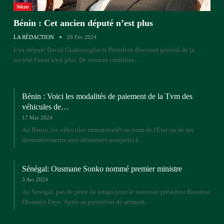
Nécro
Bénin : Cet ancien député n’est plus
LA RÉDACTION
29 Fév 2024
L'ex-député David Gbahoungba et Président directeur général de la
société Funaï n'est plus. De sources crédibles,…
Bénin : Voici les modalités de paiement de la Tvm des
véhicules de…
17 Mar 2024
Au Bénin, les véhicules immatriculés au nom de l'Etat ou de ses
démembrements sont désormais assujettis à…
Sénégal: Ousmane Sonko nommé premier ministre
3 Avr 2024
Au Sénégal, pas de perte de temps pour le nouveau président Bassirou
Diomaye Faye. Après sa prestation de serment,…