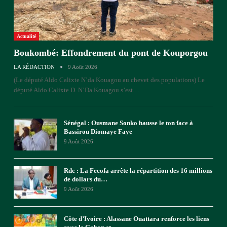
Actualité
Boukombé: Effondrement du pont de Kouporgou
LA RÉDACTION
9 Août 2026
(Le député Aldo Calixte N’da Kouagou au chevet des populations)
Le
député Aldo Calixte D. N’Da Kouagou s’est
…
Sénégal : Ousmane Sonko hausse le ton face à
Bassirou Diomaye Faye
9 Août 2026
Rdc : La Fecofa arrête la répartition des 16 millions
de dollars du…
9 Août 2026
Côte d’Ivoire : Alassane Ouattara renforce les liens