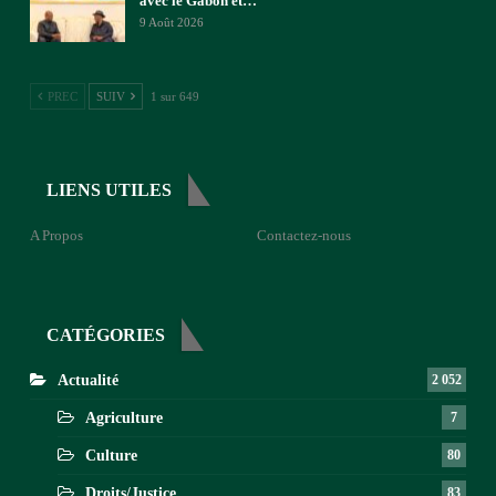
avec le Gabon et…
9 Août 2026
PREC
SUIV
1 sur 649
LIENS UTILES
A Propos
Contactez-nous
CATÉGORIES
Actualité
2 052
Agriculture
7
Culture
80
Droits/Justice
83