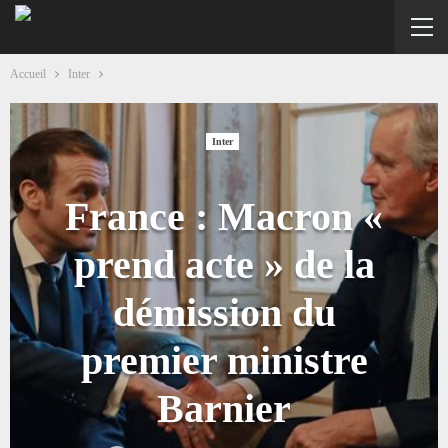
Accueil
Inter
Inter
France : Macron «
prend acte » de la
démission du
premier ministre
Barnier