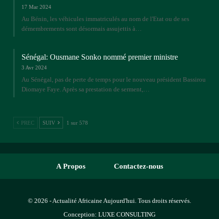
17 Mar 2024
Au Bénin, les véhicules immatriculés au nom de l'Etat ou de ses
démembrements sont désormais assujettis à…
Sénégal: Ousmane Sonko nommé premier ministre
3 Avr 2024
Au Sénégal, pas de perte de temps pour le nouveau président Bassirou
Diomaye Faye. Après sa prestation de serment,…
PREC
SUIV
1 sur 578
A Propos
Contactez-nous
© 2026 - Actualité Africaine Aujourd'hui. Tous droits réservés.
Conception:
LUXE CONSULTING