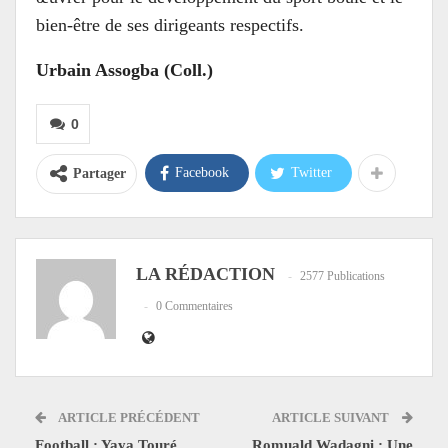
bien-être de ses dirigeants respectifs.
Urbain Assogba (Coll.)
0
Facebook
Twitter
Partager
LA RÉDACTION
2577 Publications
0 Commentaires
ARTICLE PRÉCÉDENT
ARTICLE SUIVANT
Football : Yaya Touré
Romuald Wadagni : Une