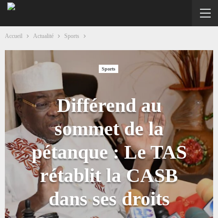
Accueil
Actualité
Sports
Sports
Différend au
sommet de la
pétanque : Le TAS
rétablit la CASB
dans ses droits