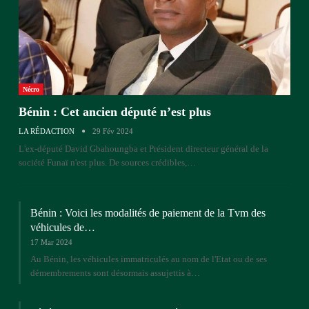
Nécro
Bénin : Cet ancien député n’est plus
LA RÉDACTION
29 Fév 2024
L'ex-député David Gbahoungba et Président directeur général de la
société Funaï n'est plus. De sources crédibles,…
Bénin : Voici les modalités de paiement de la Tvm des
véhicules de…
17 Mar 2024
Au Bénin, les véhicules immatriculés au nom de l'Etat ou de ses
démembrements sont désormais assujettis à…