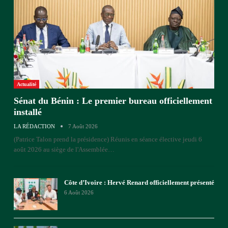
Actualité
Sénat du Bénin : Le premier bureau officiellement
installé
LA RÉDACTION
7 Août 2026
(Patrice Talon prend la présidence)
Réunis en séance élective jeudi 6
août 2026 au siège de l'Assemblée
…
Côte d’Ivoire : Hervé Renard officiellement présenté
6 Août 2026