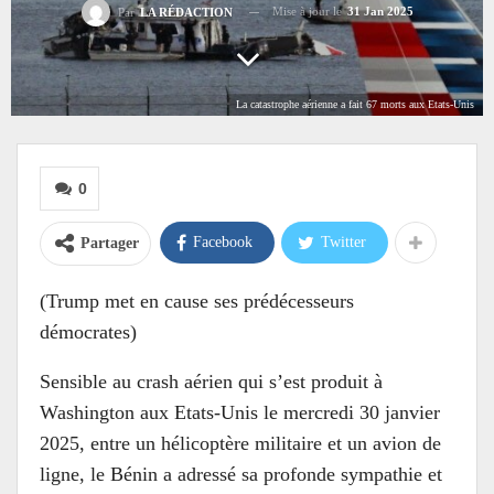
Mise à jour le
31 Jan 2025
Par
LA RÉDACTION
La catastrophe aérienne a fait 67 morts aux Etats-Unis
0
Facebook
Twitter
Partager
(Trump met en cause ses prédécesseurs
démocrates)
Sensible au crash aérien qui s’est produit à
Washington aux Etats-Unis le mercredi 30 janvier
2025, entre un hélicoptère militaire et un avion de
ligne, le Bénin a adressé sa profonde sympathie et