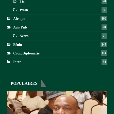
Tic
20
Wash
9
Afrique
466
Avis Pub
90
Nécro
71
Bénin
244
Coop/Diplomatie
114
Inter
84
POPULAIRES