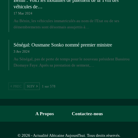
Bénin : Voici les modalités de paiement de la Tvm des
véhicules de…
17 Mar 2024
Au Bénin, les véhicules immatriculés au nom de l'Etat ou de ses
démembrements sont désormais assujettis à…
Sénégal: Ousmane Sonko nommé premier ministre
3 Avr 2024
Au Sénégal, pas de perte de temps pour le nouveau président Bassirou
Diomaye Faye. Après sa prestation de serment,…
PREC
SUIV
1 sur 578
A Propos
Contactez-nous
© 2026 - Actualité Africaine Aujourd'hui. Tous droits réservés.