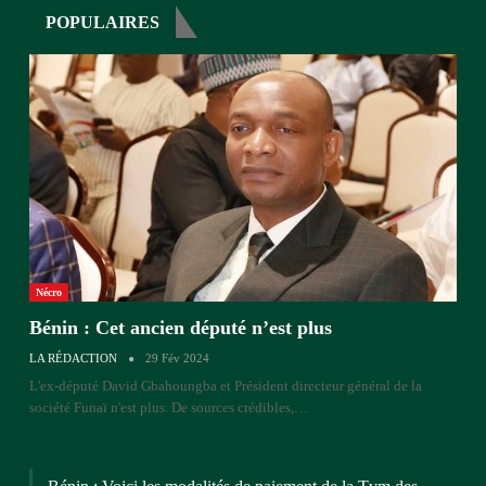
POPULAIRES
Nécro
Bénin : Cet ancien député n’est plus
LA RÉDACTION
29 Fév 2024
L'ex-député David Gbahoungba et Président directeur général de la
société Funaï n'est plus. De sources crédibles,…