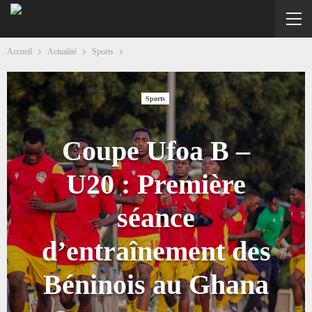
Accueil
Actualité
Sports
Sports
Coupe Ufoa B –
U20 : Première
séance
d’entraînement des
Béninois au Ghana