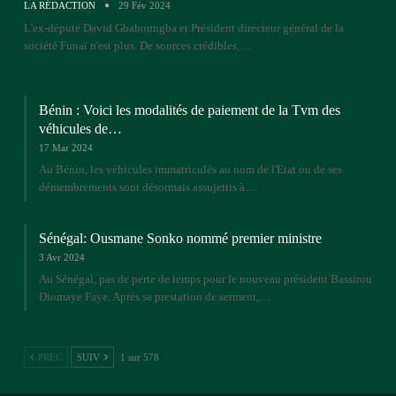
LA RÉDACTION
29 Fév 2024
L'ex-député David Gbahoungba et Président directeur général de la
société Funaï n'est plus. De sources crédibles,…
Bénin : Voici les modalités de paiement de la Tvm des
véhicules de…
17 Mar 2024
Au Bénin, les véhicules immatriculés au nom de l'Etat ou de ses
démembrements sont désormais assujettis à…
Sénégal: Ousmane Sonko nommé premier ministre
3 Avr 2024
Au Sénégal, pas de perte de temps pour le nouveau président Bassirou
Diomaye Faye. Après sa prestation de serment,…
PREC
SUIV
1 sur 578