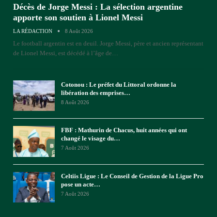
Décès de Jorge Messi : La sélection argentine
apporte son soutien à Lionel Messi
LA RÉDACTION
8 Août 2026
Le football argentin est en deuil. Jorge Messi, père et ancien représentant
de Lionel Messi, est décédé à l’âge de
…
Cotonou : Le préfet du Littoral ordonne la
libération des emprises…
8 Août 2026
FBF : Mathurin de Chacus, huit années qui ont
changé le visage du…
7 Août 2026
Celtiis Ligue : Le Conseil de Gestion de la Ligue Pro
pose un acte…
7 Août 2026