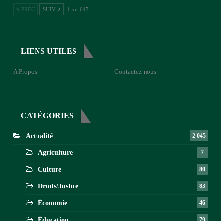
PREC
SUIV
1 sur 647
LIENS UTILES
A Propos
Contactez-nous
CATÉGORIES
Actualité
2 045
Agriculture
7
Culture
80
Droits/Justice
83
Économie
46
Éducation
79