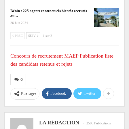
Bénin : 225 agents contractuels bientôt recrutés
au…
26 Juin 2024
PREC
SUIV
1 sur 2
Concours de recrutement MAEP Publication liste
des candidats retenus et rejets
0
Facebook
Twitter
Partager
LA RÉDACTION
2588 Publications