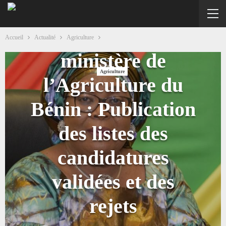
Concours de
recrutement au
Accueil
Actualité
Agriculture
ministère de
Agriculture
l’Agriculture du
Bénin : Publication
des listes des
candidatures
validées et des
rejets