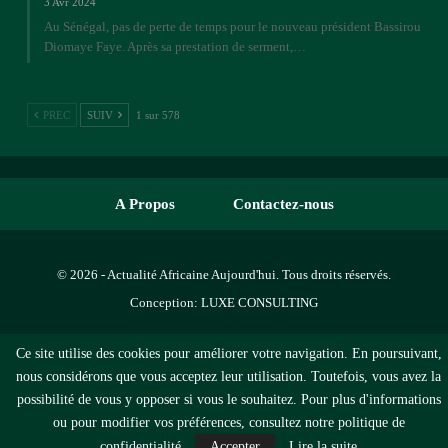
3 Avr 2024
Au Sénégal, pas de perte de temps pour le nouveau président Bassirou
Diomaye Faye. Après sa prestation de serment,…
PREC
SUIV
1 sur 578
A Propos
Contactez-nous
© 2026 - Actualité Africaine Aujourd'hui. Tous droits réservés.
Conception:
LUXE CONSULTING
Ce site utilise des cookies pour améliorer votre navigation. En poursuivant,
nous considérons que vous acceptez leur utilisation. Toutefois, vous avez la
possibilité de vous y opposer si vous le souhaitez. Pour plus d'informations
ou pour modifier vos préférences, consultez notre politique de
confidentialité
Accepter
Lire la suite