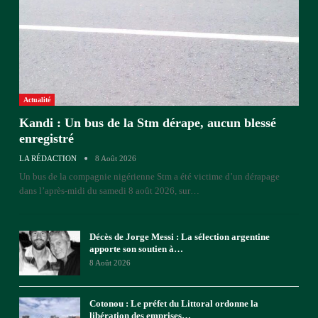
Actualité
Kandi : Un bus de la Stm dérape, aucun blessé
enregistré
LA RÉDACTION
8 Août 2026
Un bus de la compagnie nigérienne Stm a été victime d’un dérapage
dans l’après-midi du samedi 8 août 2026, sur
…
Décès de Jorge Messi : La sélection argentine
apporte son soutien à…
8 Août 2026
Cotonou : Le préfet du Littoral ordonne la
libération des emprises…