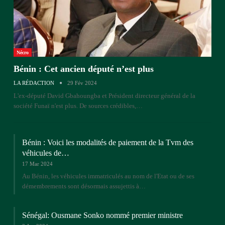
Nécro
Bénin : Cet ancien député n’est plus
LA RÉDACTION
29 Fév 2024
L'ex-député David Gbahoungba et Président directeur général de la
société Funaï n'est plus. De sources crédibles,…
Bénin : Voici les modalités de paiement de la Tvm des
véhicules de…
17 Mar 2024
Au Bénin, les véhicules immatriculés au nom de l'Etat ou de ses
démembrements sont désormais assujettis à…
Sénégal: Ousmane Sonko nommé premier ministre