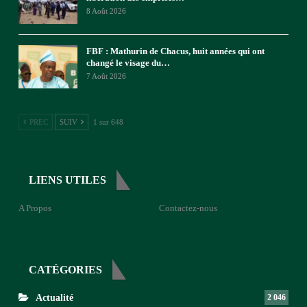
8 Août 2026
FBF : Mathurin de Chacus, huit années qui ont
changé le visage du…
7 Août 2026
PREC
SUIV
1 sur 648
LIENS UTILES
A Propos
Contactez-nous
CATÉGORIES
Actualité
2 046