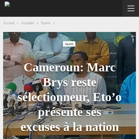
Accueil
Actualité
Sports
Sports
Cameroun: Marc
Brys reste
sélectionneur, Eto’o
présente ses
excuses à la nation