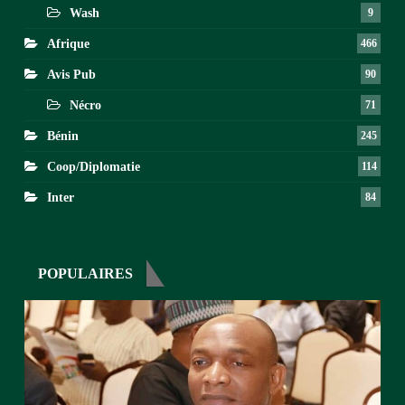
Wash
9
Afrique
466
Avis Pub
90
Nécro
71
Bénin
245
Coop/Diplomatie
114
Inter
84
POPULAIRES