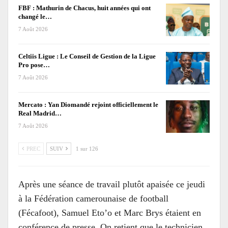
FBF : Mathurin de Chacus, huit années qui ont
changé le…
7 Août 2026
Celtiis Ligue : Le Conseil de Gestion de la Ligue
Pro pose…
7 Août 2026
Mercato : Yan Diomandé rejoint officiellement le
Real Madrid…
7 Août 2026
PREC
SUIV
1 sur 126
Après une séance de travail plutôt apaisée ce jeudi
à la Fédération camerounaise de football
(Fécafoot), Samuel Eto’o et Marc Brys étaient en
conférence de presse. On retient que le technicien