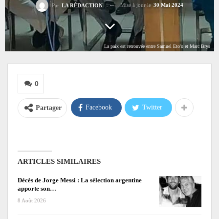
Mise à jour le
30 Mai 2024
Par
LA RÉDACTION
La paix est retrouvée entre Samuel Eto'o et Marc Brys
0
Facebook
Twitter
Partager
ARTICLES SIMILAIRES
Décès de Jorge Messi : La sélection argentine
apporte son…
8 Août 2026