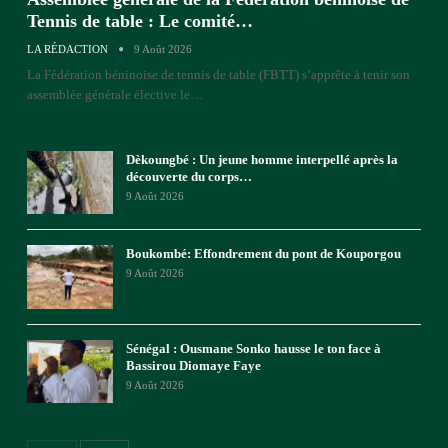
Tennis de table : Le comité…
LA RÉDACTION
9 Août 2026
La Fédération béninoise de tennis de table (FBTT) s’apprête à tenir son
assemblée générale élective le
…
Dèkoungbé : Un jeune homme interpellé après la
découverte du corps…
9 Août 2026
Boukombé: Effondrement du pont de Kouporgou
9 Août 2026
Sénégal : Ousmane Sonko hausse le ton face à
Bassirou Diomaye Faye
9 Août 2026