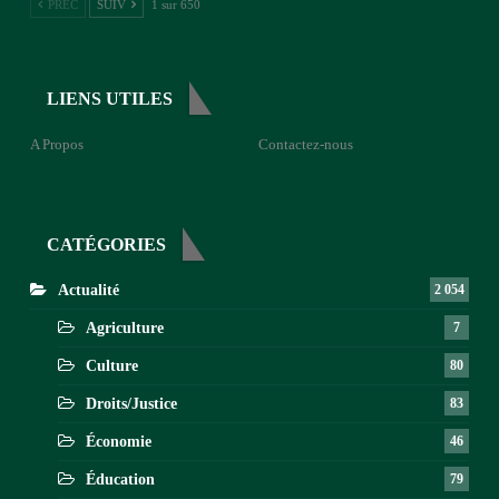
PREC
SUIV
1 sur 650
LIENS UTILES
A Propos
Contactez-nous
CATÉGORIES
Actualité
2 054
Agriculture
7
Culture
80
Droits/Justice
83
Économie
46
Éducation
79