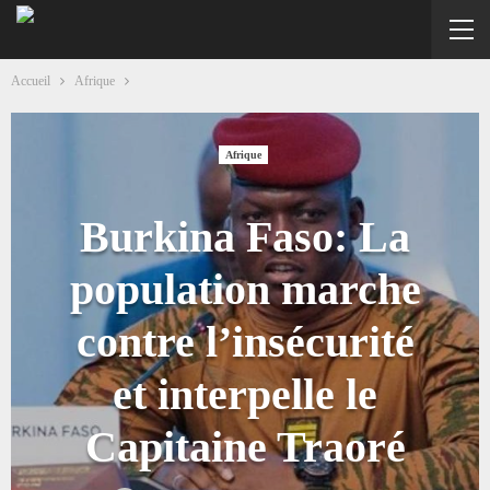
Accueil
Afrique
Afrique
Burkina Faso: La
population marche
contre l’insécurité
et interpelle le
Capitaine Traoré