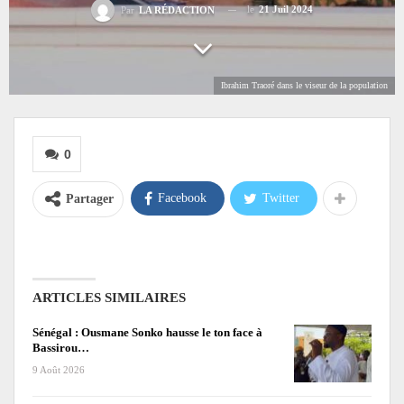
le
21 Juil 2024
Par
LA RÉDACTION
Ibrahim Traoré dans le viseur de la population
0
Facebook
Twitter
Partager
ARTICLES SIMILAIRES
Sénégal : Ousmane Sonko hausse le ton face à
Bassirou…
9 Août 2026