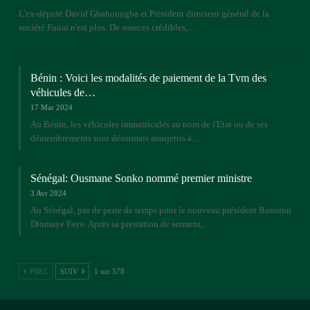
L'ex-député David Gbahoungba et Président directeur général de la
société Funaï n'est plus. De sources crédibles,…
Bénin : Voici les modalités de paiement de la Tvm des
véhicules de…
17 Mar 2024
Au Bénin, les véhicules immatriculés au nom de l'Etat ou de ses
démembrements sont désormais assujettis à…
Sénégal: Ousmane Sonko nommé premier ministre
3 Avr 2024
Au Sénégal, pas de perte de temps pour le nouveau président Bassirou
Diomaye Faye. Après sa prestation de serment,…
PREC
SUIV
1 sur 578