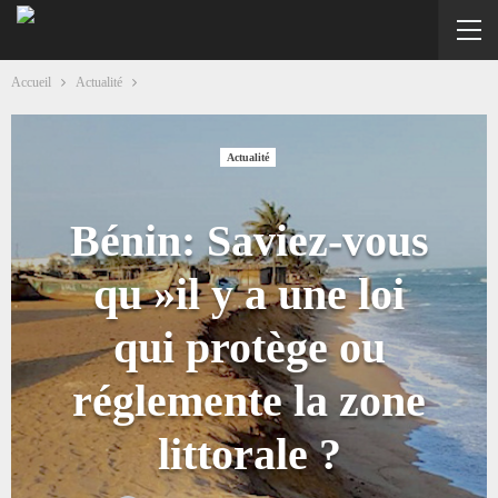
Accueil
Actualité
Actualité
Bénin: Saviez-vous
qu »il y a une loi
qui protège ou
réglemente la zone
littorale ?