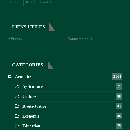
PREC
SUIV
1 sur 650
LIENS UTILES
A Propos
Contactez-nous
CATÉGORIES
Actualité
2 054
Agriculture
7
Culture
80
Droits/Justice
83
Économie
46
Éducation
79