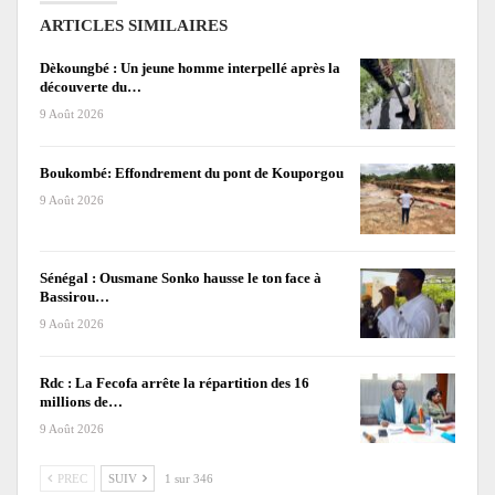
ARTICLES SIMILAIRES
Dèkoungbé : Un jeune homme interpellé après la
découverte du…
9 Août 2026
Boukombé: Effondrement du pont de Kouporgou
9 Août 2026
Sénégal : Ousmane Sonko hausse le ton face à
Bassirou…
9 Août 2026
Rdc : La Fecofa arrête la répartition des 16
millions de…
9 Août 2026
PREC
SUIV
1 sur 346