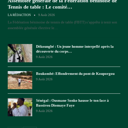
Assemblée générale de la Fédération béninoise de
Tennis de table : Le comité…
LA RÉDACTION
9 Août 2026
La Fédération béninoise de tennis de table (FBTT) s’apprête à tenir son
assemblée générale élective le
…
Dèkoungbé : Un jeune homme interpellé après la
découverte du corps…
9 Août 2026
Boukombé: Effondrement du pont de Kouporgou
9 Août 2026
Sénégal : Ousmane Sonko hausse le ton face à
Bassirou Diomaye Faye
9 Août 2026