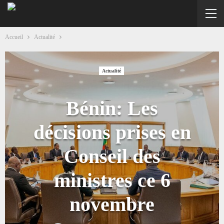
Accueil
Actualité
Actualité
Bénin: Les
décisions prises en
Conseil des
ministres ce 6
novembre