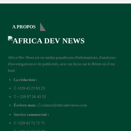
A PROPOS
Africa Dev News est un média panafricain d'informations, d'analyses,
d'investigations et de publicités, avec un focus sur le Bénin où il est
basé.
La rédaction :
+229 43 23 93 23
+ 229 97 26 43 35
Écrivez-nous :
contact@africadevnews.com
Service commercial :
+229 43 72 71 71