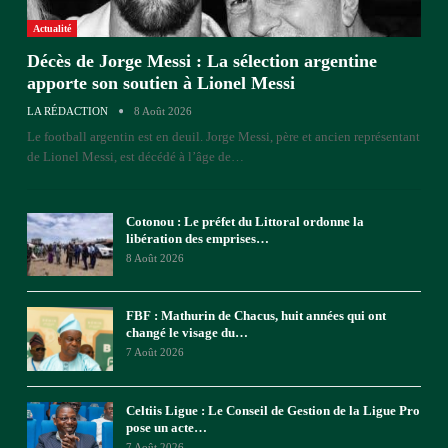
Actualité
Décès de Jorge Messi : La sélection argentine
apporte son soutien à Lionel Messi
LA RÉDACTION
8 Août 2026
Le football argentin est en deuil. Jorge Messi, père et ancien représentant
de Lionel Messi, est décédé à l’âge de
…
Cotonou : Le préfet du Littoral ordonne la
libération des emprises…
8 Août 2026
FBF : Mathurin de Chacus, huit années qui ont
changé le visage du…
7 Août 2026
Celtiis Ligue : Le Conseil de Gestion de la Ligue Pro
pose un acte…
7 Août 2026