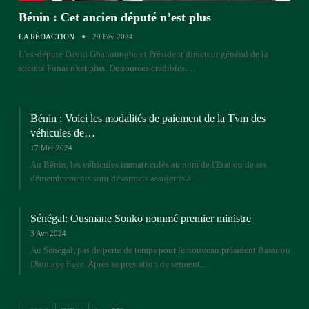
Bénin : Cet ancien député n’est plus
LA RÉDACTION
29 Fév 2024
L'ex-député David Gbahoungba et Président directeur général de la
société Funaï n'est plus. De sources crédibles,…
Bénin : Voici les modalités de paiement de la Tvm des
véhicules de…
17 Mar 2024
Au Bénin, les véhicules immatriculés au nom de l'Etat ou de ses
démembrements sont désormais assujettis à…
Sénégal: Ousmane Sonko nommé premier ministre
3 Avr 2024
Au Sénégal, pas de perte de temps pour le nouveau président Bassirou
Diomaye Faye. Après sa prestation de serment,…