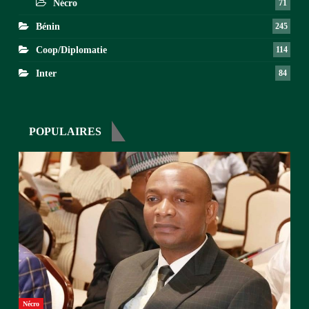
Nécro
71
Bénin
245
Coop/Diplomatie
114
Inter
84
POPULAIRES
Nécro