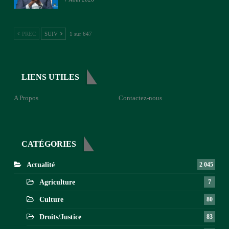
PREC
SUIV
1 sur 647
LIENS UTILES
A Propos
Contactez-nous
CATÉGORIES
Actualité
2 045
Agriculture
7
Culture
80
Droits/Justice
83