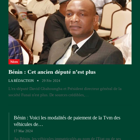
Nécro
Bénin : Cet ancien député n’est plus
LA RÉDACTION
29 Fév 2024
L'ex-député David Gbahoungba et Président directeur général de la
société Funaï n'est plus. De sources crédibles,…
Bénin : Voici les modalités de paiement de la Tvm des
véhicules de…
17 Mar 2024
Au Bénin, les véhicules immatriculés au nom de l'Etat ou de ses