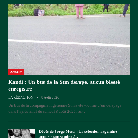
Actualité
Kandi : Un bus de la Stm dérape, aucun blessé
enregistré
LA RÉDACTION
8 Août 2026
Un bus de la compagnie nigérienne Stm a été victime d’un dérapage
dans l’après-midi du samedi 8 août 2026, sur
…
Décès de Jorge Messi : La sélection argentine
apporte son soutien à…