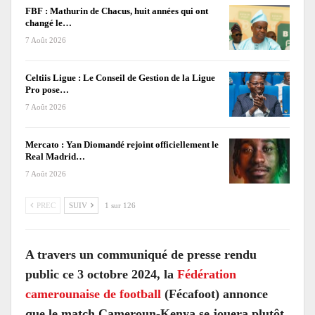
FBF : Mathurin de Chacus, huit années qui ont
changé le…
7 Août 2026
Celtiis Ligue : Le Conseil de Gestion de la Ligue
Pro pose…
7 Août 2026
Mercato : Yan Diomandé rejoint officiellement le
Real Madrid…
7 Août 2026
PREC
SUIV
1 sur 126
A travers un communiqué de presse rendu
public ce 3 octobre 2024, la
Fédération
camerounaise de football
(Fécafoot) annonce
que le match Cameroun-Kenya se jouera plutôt