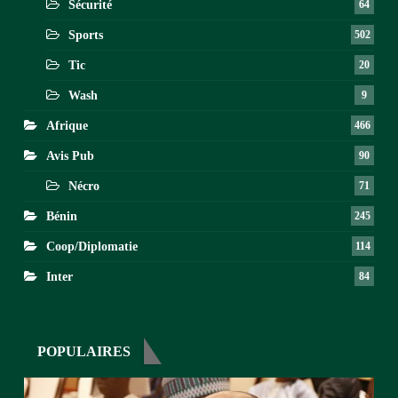
Sécurité
64
Sports
502
Tic
20
Wash
9
Afrique
466
Avis Pub
90
Nécro
71
Bénin
245
Coop/Diplomatie
114
Inter
84
POPULAIRES