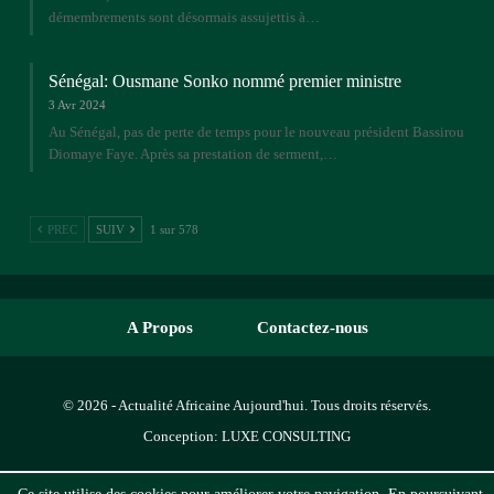
démembrements sont désormais assujettis à…
Sénégal: Ousmane Sonko nommé premier ministre
3 Avr 2024
Au Sénégal, pas de perte de temps pour le nouveau président Bassirou
Diomaye Faye. Après sa prestation de serment,…
PREC
SUIV
1 sur 578
A Propos
Contactez-nous
© 2026 - Actualité Africaine Aujourd'hui. Tous droits réservés.
Conception:
LUXE CONSULTING