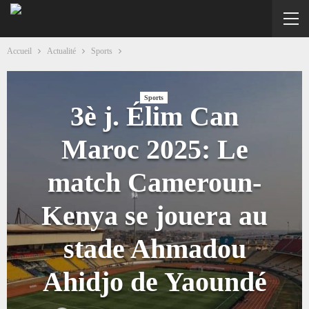
Accueil
Actualité
Sports
Sports
3è j. Élim Can
Maroc 2025: Le
match Cameroun-
Kenya se jouera au
stade Ahmadou
Ahidjo de Yaoundé