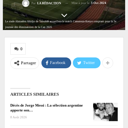
Mise à jour le
3 Oct 2024
Par
LA RÉDACTION
Le stade Ahmadou Ahidjo de Yaoundé accueillera le match Cameroun-Kenya comptant pour la 3e
journée des éliminatoires de la Can 2025
0
Facebook
Twitter
Partager
ARTICLES SIMILAIRES
Décès de Jorge Messi : La sélection argentine
apporte son…
8 Août 2026