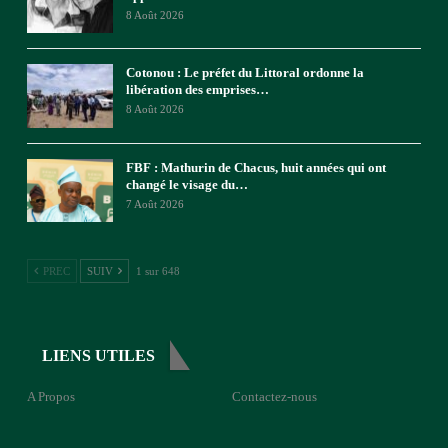
8 Août 2026
Cotonou : Le préfet du Littoral ordonne la
libération des emprises…
8 Août 2026
FBF : Mathurin de Chacus, huit années qui ont
changé le visage du…
7 Août 2026
PREC
SUIV
1 sur 648
LIENS UTILES
A Propos
Contactez-nous